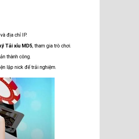
à địa chỉ IP.
ký Tải xỉu MD5
, tham gia trò chơi.
oản thành công.
n lập nick để trải nghiệm.