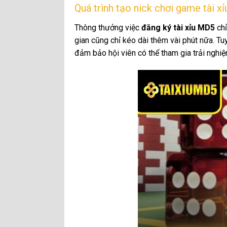
Quá trình tạo nick chơi game tài x
Thông thưởng việc
đăng ký tài xỉu MD5
chỉ
gian cũng chỉ kéo dài thêm vài phút nữa. T
đảm bảo hội viên có thể tham gia trải ngh