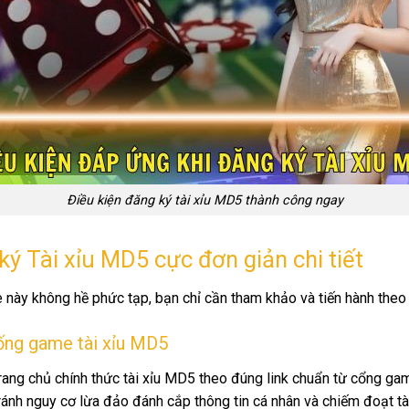
Điều kiện đăng ký tài xỉu MD5 thành công ngay
ý Tài xỉu MD5 cực đơn giản chi tiết
này không hề phức tạp, bạn chỉ cần tham khảo và tiến hành theo q
hống game tài xỉu MD5
trang chủ chính thức tài xỉu MD5 theo đúng link chuẩn từ cổng ga
ránh nguy cơ lừa đảo đánh cắp thông tin cá nhân và chiếm đoạt tà