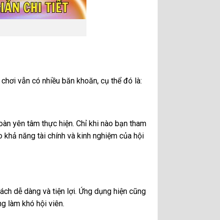
chơi vẫn có nhiều băn khoăn, cụ thể đó là:
oàn yên tâm thực hiện. Chỉ khi nào bạn tham
ào khả năng tài chính và kinh nghiệm của hội
ách dễ dàng và tiện lợi. Ứng dụng hiện cũng
g làm khó hội viên.