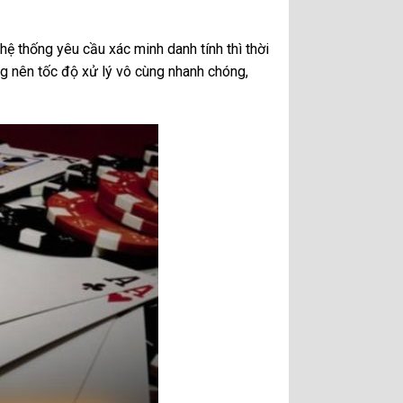
hệ thống yêu cầu xác minh danh tính thì thời
ng nên tốc độ xử lý vô cùng nhanh chóng,