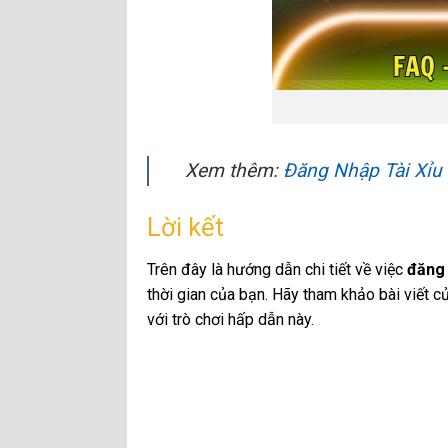
Xem thêm:
Đăng Nhập Tài Xỉ
Lời kết
Trên đây là hướng dẫn chi tiết về việc
đăng 
thời gian của bạn. Hãy tham khảo bài viết 
với trò chơi hấp dẫn này.