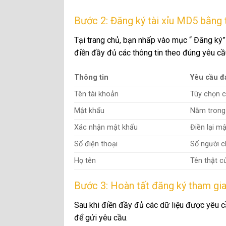
Bước 2: Đăng ký tài xỉu MD5 bằng 
Tại trang chủ, bạn nhấp vào mục “ Đăng ký”
điền đầy đủ các thông tin theo đúng yêu cầu
Thông tin
Yêu cầu đ
Tên tài khoản
Tùy chọn c
Mật khẩu
Nằm trong 
Xác nhận mật khẩu
Điền lại m
Số điện thoại
Số người c
Họ tên
Tên thật củ
Bước 3: Hoàn tất đăng ký tham gia
Sau khi điền đầy đủ các dữ liệu được yêu c
để gửi yêu cầu.