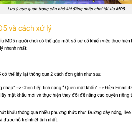
Lưu ý cực quan trọng cần nhớ khi đăng nhập chơi tài xỉu MD5
D5 và cách xử lý
 xỉu MD5 người chơi có thể gặp một số sự cố khiến việc thực hiện
lý nhanh nhất:
 có thể lấy lại thông qua 2 cách đơn giản như sau:
ng nhập” => Chọn tiếp tính năng “ Quên mật khẩu” => Điền Email
 lấy mật khẩu mới và thực hiện thay đổi để nâng cao quyền riêng t
mật khẩu thông qua nhiều phương thức như: Đường dây nóng, live 
à được hỗ trợ nhiệt tình nhất.