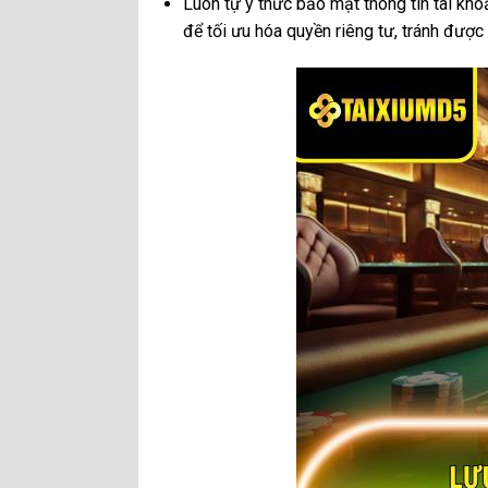
Luôn tự ý thức bảo mật thông tin tài kho
để tối ưu hóa quyền riêng tư, tránh được 