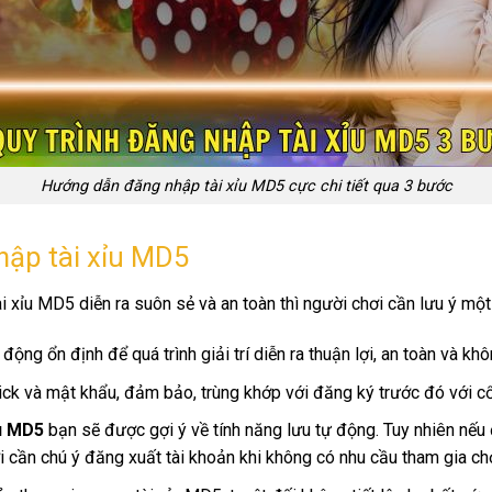
Hướng dẫn đăng nhập tài xỉu MD5 cực chi tiết qua 3 bước
hập tài xỉu MD5
i xỉu MD5 diễn ra suôn sẻ và an toàn thì người chơi cần lưu ý mộ
 động ổn định để quá trình giải trí diễn ra thuận lợi, an toàn và kh
ick và mật khẩu, đảm bảo, trùng khớp với đăng ký trước đó với 
ỉu MD5
bạn sẽ được gợi ý về tính năng lưu tự động. Tuy nhiên nếu đ
i cần chú ý đăng xuất tài khoản khi không có nhu cầu tham gia c