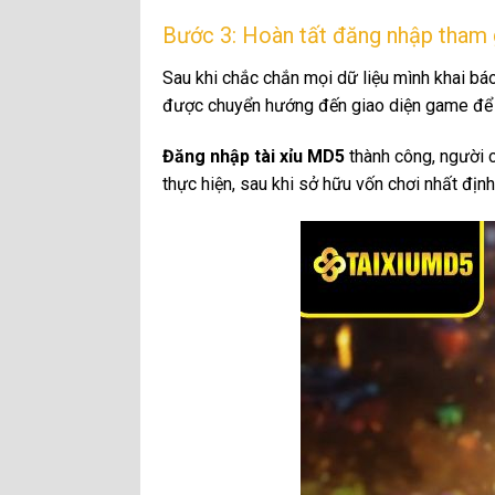
Bước 3: Hoàn tất đăng nhập tham 
Sau khi chắc chắn mọi dữ liệu mình khai bá
được chuyển hướng đến giao diện game để 
Đăng nhập tài xỉu MD5
thành công, người c
thực hiện, sau khi sở hữu vốn chơi nhất địn