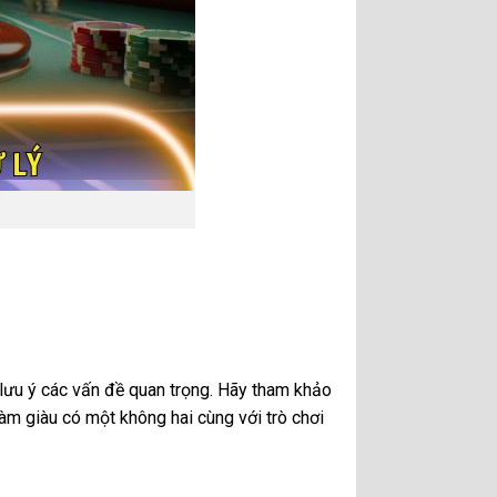
lưu ý các vấn đề quan trọng. Hãy tham khảo
làm giàu có một không hai cùng với trò chơi