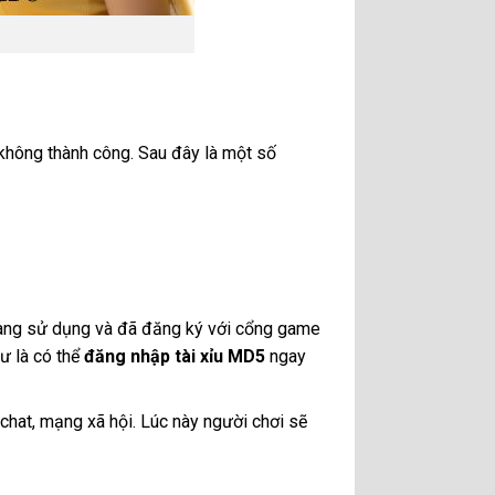
 không thành công. Sau đây là một số
 đang sử dụng và đã đăng ký với cổng game
ư là có thể
đăng nhập tài xỉu MD5
ngay
chat, mạng xã hội. Lúc này người chơi sẽ