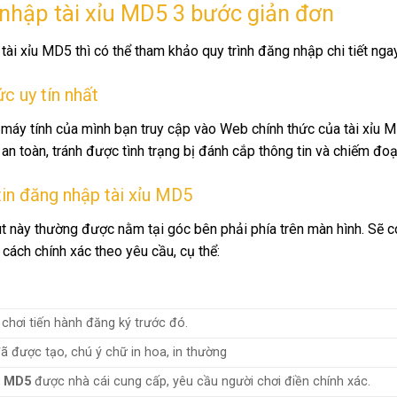
nhập tài xỉu MD5 3 bước giản đơn
ài xỉu MD5 thì có thể tham khảo quy trình đăng nhập chi tiết nga
c uy tín nhất
ặc máy tính của mình bạn truy cập vào Web chính thức của tài xỉu 
an toàn, tránh được tình trạng bị đánh cắp thông tin và chiếm đoạ
tin đăng nhập tài xỉu MD5
út này thường được nằm tại góc bên phải phía trên màn hình. Sẽ 
 cách chính xác theo yêu cầu, cụ thể:
chơi tiến hành đăng ký trước đó.
 được tạo, chú ý chữ in hoa, in thường
u MD5
được nhà cái cung cấp, yêu cầu người chơi điền chính xác.