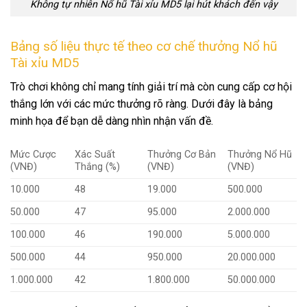
Không tự nhiên Nổ hũ Tài xỉu MD5 lại hút khách đến vậy
Bảng số liệu thực tế theo cơ chế thưởng Nổ hũ
Tài xỉu MD5
Trò chơi không chỉ mang tính giải trí mà còn cung cấp cơ hội
thắng lớn với các mức thưởng rõ ràng. Dưới đây là bảng
minh họa để bạn dễ dàng nhìn nhận vấn đề.
Mức Cược
Xác Suất
Thưởng Cơ Bản
Thưởng Nổ Hũ
(VNĐ)
Thắng (%)
(VNĐ)
(VNĐ)
10.000
48
19.000
500.000
50.000
47
95.000
2.000.000
100.000
46
190.000
5.000.000
500.000
44
950.000
20.000.000
1.000.000
42
1.800.000
50.000.000