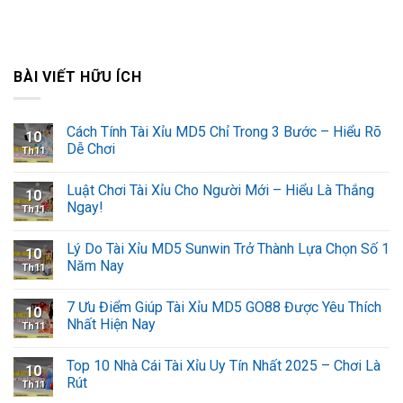
BÀI VIẾT HỮU ÍCH
Cách Tính Tài Xỉu MD5 Chỉ Trong 3 Bước – Hiểu Rõ
10
Dễ Chơi
Th11
Luật Chơi Tài Xỉu Cho Người Mới – Hiểu Là Thắng
10
Ngay!
Th11
Lý Do Tài Xỉu MD5 Sunwin Trở Thành Lựa Chọn Số 1
10
Năm Nay
Th11
7 Ưu Điểm Giúp Tài Xỉu MD5 GO88 Được Yêu Thích
10
Nhất Hiện Nay
Th11
Top 10 Nhà Cái Tài Xỉu Uy Tín Nhất 2025 – Chơi Là
10
Rút
Th11