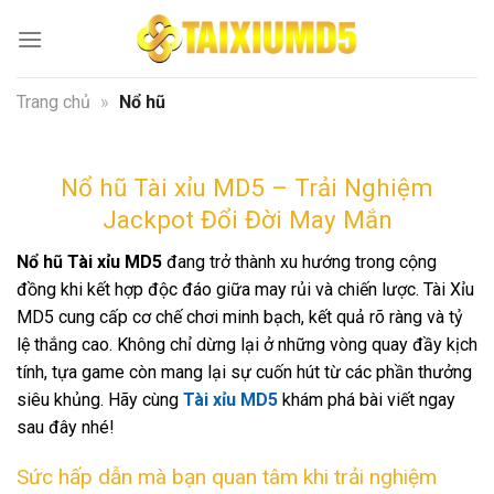
Skip
to
content
Trang chủ
»
Nổ hũ
Nổ hũ Tài xỉu MD5 – Trải Nghiệm
Jackpot Đổi Đời May Mắn
Nổ hũ Tài xỉu MD5
đang trở thành xu hướng trong cộng
đồng khi kết hợp độc đáo giữa may rủi và chiến lược. Tài Xỉu
MD5 cung cấp cơ chế chơi minh bạch, kết quả rõ ràng và tỷ
lệ thắng cao. Không chỉ dừng lại ở những vòng quay đầy kịch
tính, tựa game còn mang lại sự cuốn hút từ các phần thưởng
siêu khủng. Hãy cùng
Tài xỉu MD5
khám phá bài viết ngay
sau đây nhé!
Sức hấp dẫn mà bạn quan tâm khi trải nghiệm