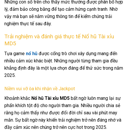
Những con số trên cho thấy mức thưởng được phân bổ hợp
lý, đảm bảo công bằng để tạo cảm hứng cạnh tranh. Nhờ
vậy mà bạn sẽ nắm vững thông tin để kiểm chứng trải
nghiệm thực tế sau đây.
Trải nghiệm và đánh giá thực tế Nổ hũ Tài xỉu
MD5
Tựa game
nổ hũ
được cổng trò chơi xây dựng mang đến
nhiều cảm xúc khác biệt. Những người từng tham gia đều
khẳng định đây là một lựa chọn đáng để thử sức trong năm
2025.
Niềm vui vỡ òa khi nhận về Jackpot
Khoảnh khắc
Nổ hũ Tài xỉu MD5
bất ngờ luôn mang lại sự
phấn khích tột độ cho người tham gia. Nhiều người chia sẻ
rằng họ cảm thấy như được đổi đời chỉ sau vài phút may
mắn. Sự bất ngờ này khiến trải nghiệm trở nên đáng nhớ và
đầy cảm xúc nên chúng trở nên cực hot trong 2025.