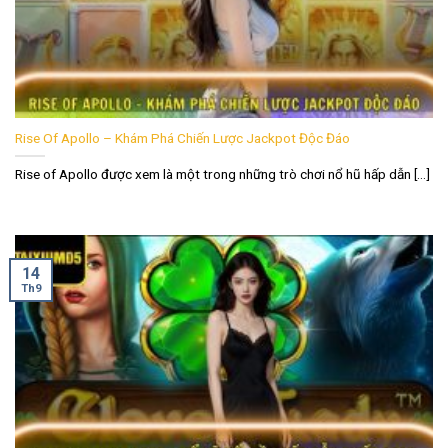
Rise Of Apollo – Khám Phá Chiến Lược Jackpot Độc Đáo
Rise of Apollo được xem là một trong những trò chơi nổ hũ hấp dẫn [...]
14
Th9