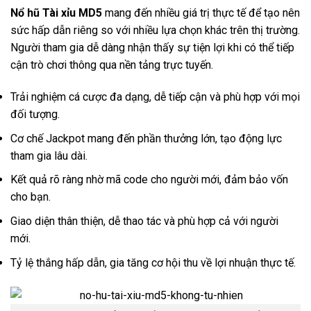
Nổ hũ Tài xỉu MD5
mang đến nhiều giá trị thực tế để tạo nên
sức hấp dẫn riêng so với nhiều lựa chọn khác trên thị trường.
Người tham gia dễ dàng nhận thấy sự tiện lợi khi có thể tiếp
cận trò chơi thông qua nền tảng trực tuyến.
Trải nghiệm cá cược đa dạng, dễ tiếp cận và phù hợp với mọi
đối tượng.
Cơ chế Jackpot mang đến phần thưởng lớn, tạo động lực
tham gia lâu dài.
Kết quả rõ ràng nhờ mã code cho người mới, đảm bảo vốn
cho bạn.
Giao diện thân thiện, dễ thao tác và phù hợp cả với người
mới.
Tỷ lệ thắng hấp dẫn, gia tăng cơ hội thu về lợi nhuận thực tế.