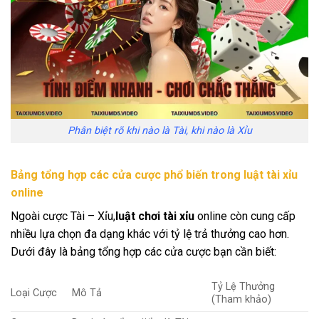
Phân biệt rõ khi nào là Tài, khi nào là Xỉu
Bảng tổng hợp các cửa cược phổ biến trong luật tài xỉu
online
Ngoài cược Tài – Xỉu,
luật chơi tài xỉu
online còn cung cấp
nhiều lựa chọn đa dạng khác với tỷ lệ trả thưởng cao hơn.
Dưới đây là bảng tổng hợp các cửa cược bạn cần biết:
Tỷ Lệ Thưởng
Loại Cược
Mô Tả
(Tham khảo)