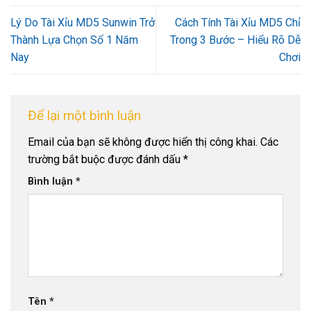
Lý Do Tài Xỉu MD5 Sunwin Trở
Cách Tính Tài Xỉu MD5 Chỉ
Thành Lựa Chọn Số 1 Năm
Trong 3 Bước – Hiểu Rõ Dễ
Nay
Chơi
Để lại một bình luận
Email của bạn sẽ không được hiển thị công khai.
Các
trường bắt buộc được đánh dấu
*
Bình luận
*
Tên
*