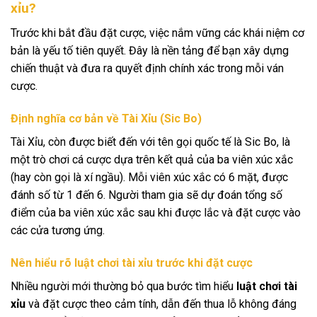
xỉu?
Trước khi bắt đầu đặt cược, việc nắm vững các khái niệm cơ
bản là yếu tố tiên quyết. Đây là nền tảng để bạn xây dựng
chiến thuật và đưa ra quyết định chính xác trong mỗi ván
cược.
Định nghĩa cơ bản về Tài Xỉu (Sic Bo)
Tài Xỉu, còn được biết đến với tên gọi quốc tế là Sic Bo, là
một trò chơi cá cược dựa trên kết quả của ba viên xúc xắc
(hay còn gọi là xí ngầu). Mỗi viên xúc xắc có 6 mặt, được
đánh số từ 1 đến 6. Người tham gia sẽ dự đoán tổng số
điểm của ba viên xúc xắc sau khi được lắc và đặt cược vào
các cửa tương ứng.
Nên hiểu rõ luật chơi tài xỉu trước khi đặt cược
Nhiều người mới thường bỏ qua bước tìm hiểu
luật chơi tài
xỉu
và đặt cược theo cảm tính, dẫn đến thua lỗ không đáng