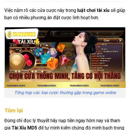
Việc nắm rõ các cửa cược này trong
luật chơi tài xỉu
sẽ giúp
bạn có nhiều phương án đặt cược linh hoạt hơn.
Tổng hợp các loại cược thường gặp trong game online
Tóm lại
Đừng chỉ đọc lý thuyết hãy nạp tiền ngay hôm nay và tham
gia
Tài Xỉu MD5
để tự mình kiểm chứng độ minh bạch trong