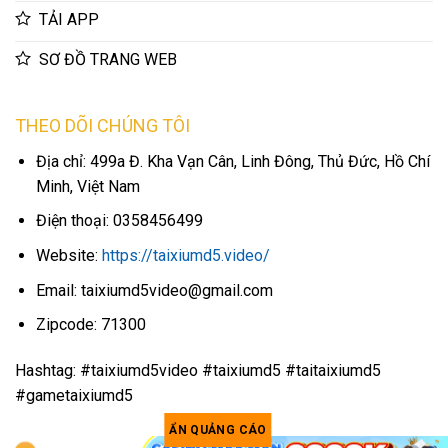
TẢI APP
SƠ ĐỒ TRANG WEB
THEO DÕI CHÚNG TÔI
Địa chỉ: 499a Đ. Kha Vạn Cân, Linh Đông, Thủ Đức, Hồ Chí
Minh, Việt Nam
Điện thoại: 0358456499
Website:
https://taixiumd5.video/
Email:
taixiumd5video@gmail.com
Zipcode: 71300
Hashtag: #taixiumd5video #taixiumd5 #taitaixiumd5
#gametaixiumd5
ẨN QUẢNG CÁO