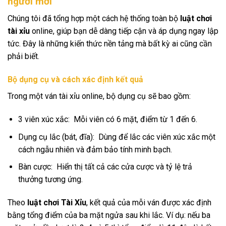
người mới
Chúng tôi đã tổng hợp một cách hệ thống toàn bộ
luật chơi
tài xỉu
online, giúp bạn dễ dàng tiếp cận và áp dụng ngay lập
tức. Đây là những kiến thức nền tảng mà bất kỳ ai cũng cần
phải biết.
Bộ dụng cụ và cách xác định kết quả
Trong một ván tài xỉu online, bộ dụng cụ sẽ bao gồm:
3 viên xúc xắc: Mỗi viên có 6 mặt, điểm từ 1 đến 6.
Dụng cụ lắc (bát, đĩa): Dùng để lắc các viên xúc xắc một
cách ngẫu nhiên và đảm bảo tính minh bạch.
Bàn cược: Hiển thị tất cả các cửa cược và tỷ lệ trả
thưởng tương ứng.
Theo
luật chơi Tài Xỉu
, kết quả của mỗi ván được xác định
bằng tổng điểm của ba mặt ngửa sau khi lắc. Ví dụ: nếu ba