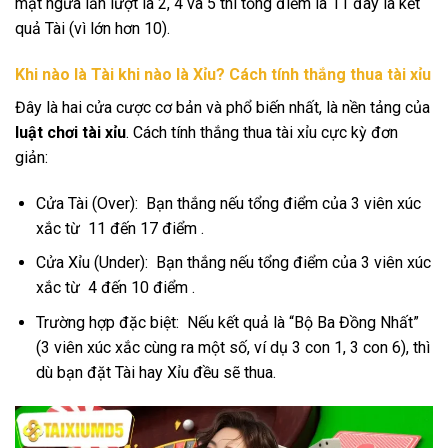
mặt ngửa lần lượt là 2, 4 và 5 thì tổng điểm là 11 đây là kết
quả Tài (vì lớn hơn 10).
Khi nào là Tài khi nào là Xỉu? Cách tính thắng thua tài xỉu
Đây là hai cửa cược cơ bản và phổ biến nhất, là nền tảng của
luật chơi tài xỉu
. Cách tính thắng thua tài xỉu cực kỳ đơn
giản:
Cửa Tài (Over): Bạn thắng nếu tổng điểm của 3 viên xúc
xắc từ 11 đến 17 điểm .
Cửa Xỉu (Under): Bạn thắng nếu tổng điểm của 3 viên xúc
xắc từ 4 đến 10 điểm .
Trường hợp đặc biệt: Nếu kết quả là “Bộ Ba Đồng Nhất”
(3 viên xúc xắc cùng ra một số, ví dụ 3 con 1, 3 con 6), thì
dù bạn đặt Tài hay Xỉu đều sẽ thua.