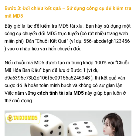
Bước 3: Đối chiếu kết quả – Sử dụng công cụ để kiểm tra
mã MD5
Bây giờ là lúc để kiểm tra MD5 tài xỉu . Bạn hãy sử dụng một
công cụ chuyển đổi MD5 trực tuyến (có rất nhiều trang web
miễn phí). Dán “Chuỗi Kết Quả” (ví dụ: 556-abcdefgh123456
) vào ô nhập liệu và nhấn chuyển đổi.
Nếu chuỗi mã MD5 được tạo ra trùng khớp 100% với “Chuỗi
Mã Hóa Ban Đầu” bạn đã lưu ở Bước 1 (ví dụ:
d9a6396c73b2d106f5c09156a5246948 ), thì kết quả ván
cược đó là hoàn toàn minh bạch và không có sự gian lận.
Việc nắm vững
cách tính tài xỉu MD5
này giúp bạn luôn ở
thế chủ động.