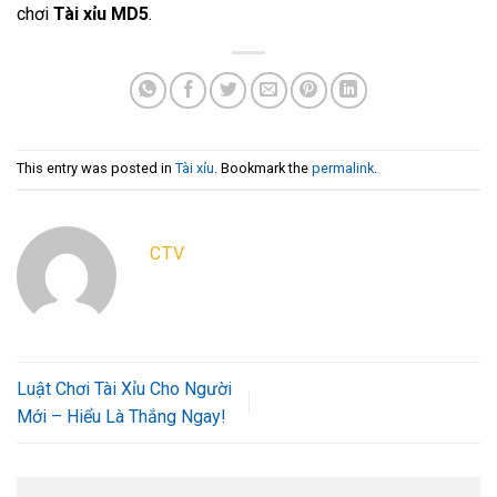
chơi
Tài xỉu MD5
.
This entry was posted in
Tài xỉu
. Bookmark the
permalink
.
CTV
Luật Chơi Tài Xỉu Cho Người
Mới – Hiểu Là Thắng Ngay!