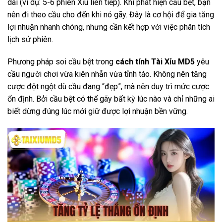
dài (ví dụ: 5-6 phiên Xỉu liên tiếp). Khi phát hiện cầu bệt, bạn
nên đi theo cầu cho đến khi nó gãy. Đây là cơ hội để gia tăng
lợi nhuận nhanh chóng, nhưng cần kết hợp với việc phân tích
lịch sử phiên.
Phương pháp soi cầu bệt trong
cách tính Tài Xỉu MD5
yêu
cầu người chơi vừa kiên nhẫn vừa tỉnh táo. Không nên tăng
cược đột ngột dù cầu đang “đẹp”, mà nên duy trì mức cược
ổn định. Bởi cầu bệt có thể gãy bất kỳ lúc nào và chỉ những ai
biết dừng đúng lúc mới giữ được lợi nhuận bền vững.