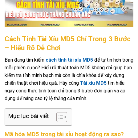
Cách Tính Tài Xỉu MD5 Chỉ Trong 3 Bước
– Hiểu Rõ Dễ Chơi
Bạn đang tìm kiếm
cách tính tài xỉu MD5
để tự tin hơn trong
mỗi phiên cược? Hiểu rõ thuật toán MD5 không chỉ giúp bạn
kiểm tra tính minh bạch mà còn là chìa khóa để xây dựng
chiến thuật chơi hiệu quả. Hãy cùng
Tài xỉu MD5
tìm hiểu
ngay công thức tính toán chỉ trong 3 bước đơn giản và áp
dụng để nâng cao tỷ lệ thắng của mình.
Mục lục bài viết
Mã hóa MD5 trong tài xỉu hoạt động ra sao?