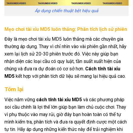
Áp dụng chiến thuật bệt hiệu quả
Mẹo chơi tài xỉu MD5 luôn thắng: Phân tích lịch sử phiên
Đây là mẹo chơi tài xỉu MD5 luôn thắng mà các chuyên gia
thường áp dụng. Thay vì chỉ nhìn vào vài phiên gần nhất, hãy
xem lại lịch sử 20-30 phiên trước đó. Việc này giúp bạn
nhận diện các loại cầu có quy luật, tần suất xuất hiện của
chúng và đưa ra dự đoán có cơ sở hơn.
Cách tính tài xỉu
MD5
kết hợp với phân tích dữ liệu sẽ mang lại hiệu quả cao.
Tóm lại
Việc nắm vững
cách tính tài xỉu MD5
và các phương pháp
soi cầu chính là lợi thế lớn giúp bạn làm chủ cuộc chơi. Thay
vì phụ thuộc vào may rủi, giờ đây bạn hoàn toàn có thể tự
mình kiểm tra, phân tích và đưa ra quyết định cược một cách
tự tin. Hãy áp dụng những kiến thức này để trải nghiệm khi