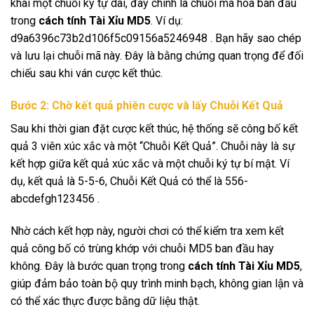
khai một chuỗi ký tự dài, đây chính là chuỗi mã hóa ban đầu
trong
cách tính Tài Xỉu MD5
. Ví dụ:
d9a6396c73b2d106f5c09156a5246948 . Bạn hãy sao chép
và lưu lại chuỗi mã này. Đây là bằng chứng quan trọng để đối
chiếu sau khi ván cược kết thúc.
Bước 2: Chờ kết quả phiên cược và lấy Chuỗi Kết Quả
Sau khi thời gian đặt cược kết thúc, hệ thống sẽ công bố kết
quả 3 viên xúc xắc và một “Chuỗi Kết Quả”. Chuỗi này là sự
kết hợp giữa kết quả xúc xắc và một chuỗi ký tự bí mật. Ví
dụ, kết quả là 5-5-6, Chuỗi Kết Quả có thể là 556-
abcdefgh123456 .
Nhờ cách kết hợp này, người chơi có thể kiểm tra xem kết
quả công bố có trùng khớp với chuỗi MD5 ban đầu hay
không. Đây là bước quan trọng trong
cách tính Tài Xỉu MD5
,
giúp đảm bảo toàn bộ quy trình minh bạch, không gian lận và
có thể xác thực được bằng dữ liệu thật.