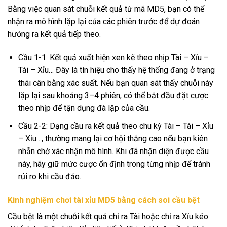
Bằng việc quan sát chuỗi kết quả từ mã MD5, bạn có thể
nhận ra mô hình lặp lại của các phiên trước để dự đoán
hướng ra kết quả tiếp theo.
Cầu 1-1: Kết quả xuất hiện xen kẽ theo nhịp Tài – Xỉu –
Tài – Xỉu… Đây là tín hiệu cho thấy hệ thống đang ở trạng
thái cân bằng xác suất. Nếu bạn quan sát thấy chuỗi này
lặp lại sau khoảng 3–4 phiên, có thể bắt đầu đặt cược
theo nhịp để tận dụng đà lặp của cầu.
Cầu 2-2: Dạng cầu ra kết quả theo chu kỳ Tài – Tài – Xỉu
– Xỉu…, thường mang lại cơ hội thắng cao nếu bạn kiên
nhẫn chờ xác nhận mô hình. Khi đã nhận diện được cầu
này, hãy giữ mức cược ổn định trong từng nhịp để tránh
rủi ro khi cầu đảo.
Kinh nghiệm chơi tài xỉu MD5 bằng cách soi cầu bệt
Cầu bệt là một chuỗi kết quả chỉ ra Tài hoặc chỉ ra Xỉu kéo