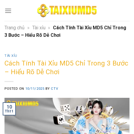
Skip
to
content
Trang chủ
»
Tài xỉu
»
Cách Tính Tài Xỉu MD5 Chỉ Trong
3 Bước – Hiểu Rõ Dễ Chơi
TÀI XỈU
Cách Tính Tài Xỉu MD5 Chỉ Trong 3 Bước
– Hiểu Rõ Dễ Chơi
POSTED ON
10/11/2025
BY
CTV
10
Th11