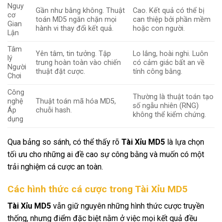
Nguy
Gần như bằng không. Thuật
Cao. Kết quả có thể bị
cơ
toán MD5 ngăn chặn mọi
can thiệp bởi phần mềm
Gian
hành vi thay đổi kết quả.
hoặc con người.
Lận
Tâm
Yên tâm, tin tưởng. Tập
Lo lắng, hoài nghi. Luôn
lý
trung hoàn toàn vào chiến
có cảm giác bất an về
Người
thuật đặt cược.
tính công bằng.
Chơi
Công
Thường là thuật toán tạo
nghệ
Thuật toán mã hóa MD5,
số ngẫu nhiên (RNG)
Áp
chuỗi hash.
không thể kiểm chứng.
dụng
Qua bảng so sánh, có thể thấy rõ
Tài Xỉu MD5
là lựa chọn
tối ưu cho những ai đề cao sự công bằng và muốn có một
trải nghiệm cá cược an toàn.
Các hình thức cá cược trong Tài Xỉu MD5
Tài Xỉu MD5
vẫn giữ nguyên những hình thức cược truyền
thống, nhưng điểm đặc biệt nằm ở việc mọi kết quả đều