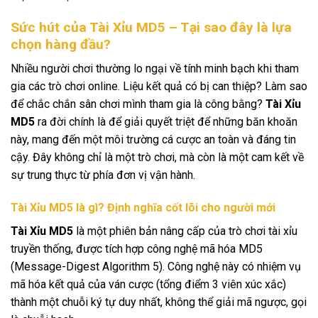
Sức hút của Tài Xỉu MD5 – Tại sao đây là lựa
chọn hàng đầu?
Nhiều người chơi thường lo ngại về tính minh bạch khi tham
gia các trò chơi online. Liệu kết quả có bị can thiệp? Làm sao
để chắc chắn sân chơi mình tham gia là công bằng?
Tài Xỉu
MD5
ra đời chính là để giải quyết triệt để những băn khoăn
này, mang đến một môi trường cá cược an toàn và đáng tin
cậy. Đây không chỉ là một trò chơi, mà còn là một cam kết về
sự trung thực từ phía đơn vị vận hành.
Tài Xỉu MD5 là gì? Định nghĩa cốt lõi cho người mới
Tài Xỉu MD5
là một phiên bản nâng cấp của trò chơi tài xỉu
truyền thống, được tích hợp công nghệ mã hóa MD5
(Message-Digest Algorithm 5). Công nghệ này có nhiệm vụ
mã hóa kết quả của ván cược (tổng điểm 3 viên xúc xắc)
thành một chuỗi ký tự duy nhất, không thể giải mã ngược, gọi