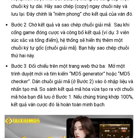
chuỗi ký tự dài. Hãy sao chép (copy) ngay chuỗi này và
lưu lại. Đây chính là “niêm phong” cho kết quả của ván đó.
Bước 2: Chờ kết quả và sao chép chuỗi giải mã: Sau khi
cổng game đóng cược và công bố kết quả (ví dụ: 3 viên
xúc xắc và tổng điểm), hệ thống sẽ hiển thị thêm một
chuỗi ký tự gốc (chuỗi giải mã). Bạn hãy sao chép chuỗi
thứ hai này.
Bước 3: Đối chiếu trên một trang web thứ ba: Mở một
trình duyệt mới và tìm kiếm “MD5 generator” hoặc “MD5
checker”. Dán chuỗi giải mã (ở Bước 2) vào ô nhập liệu và
nhấn tạo mã. So sánh kết quả mã hóa vừa tạo ra với chuỗi
mã hóa bạn đã lưu ở Bước 1. Nếu chúng trùng khớp 100%,
kết quả ván cược đó là hoàn toàn minh bạch.