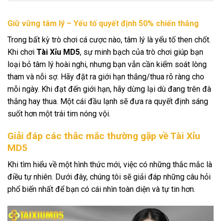
Giữ vững tâm lý – Yếu tố quyết định 50% chiến thắng
Trong bất kỳ trò chơi cá cược nào, tâm lý là yếu tố then chốt.
Khi chơi
Tài Xỉu MD5
, sự minh bạch của trò chơi giúp bạn
loại bỏ tâm lý hoài nghi, nhưng bạn vẫn cần kiểm soát lòng
tham và nỗi sợ. Hãy đặt ra giới hạn thắng/thua rõ ràng cho
mỗi ngày. Khi đạt đến giới hạn, hãy dừng lại dù đang trên đà
thắng hay thua. Một cái đầu lạnh sẽ đưa ra quyết định sáng
suốt hơn một trái tim nóng vội.
Giải đáp các thắc mắc thường gặp về Tài Xỉu
MD5
Khi tìm hiểu về một hình thức mới, việc có những thắc mắc là
điều tự nhiên. Dưới đây, chúng tôi sẽ giải đáp những câu hỏi
phổ biến nhất để bạn có cái nhìn toàn diện và tự tin hơn.