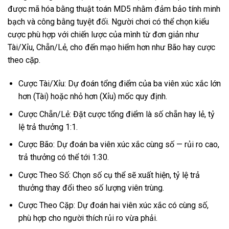
được mã hóa bằng thuật toán MD5 nhằm đảm bảo tính minh
bạch và công bằng tuyệt đối. Người chơi có thể chọn kiểu
cược phù hợp với chiến lược của mình từ đơn giản như
Tài/Xỉu, Chẵn/Lẻ, cho đến mạo hiểm hơn như Bão hay cược
theo cặp.
Cược Tài/Xỉu: Dự đoán tổng điểm của ba viên xúc xắc lớn
hơn (Tài) hoặc nhỏ hơn (Xỉu) mốc quy định.
Cược Chẵn/Lẻ: Đặt cược tổng điểm là số chẵn hay lẻ, tỷ
lệ trả thưởng 1:1.
Cược Bão: Dự đoán ba viên xúc xắc cùng số — rủi ro cao,
trả thưởng có thể tới 1:30.
Cược Theo Số: Chọn số cụ thể sẽ xuất hiện, tỷ lệ trả
thưởng thay đổi theo số lượng viên trùng.
Cược Theo Cặp: Dự đoán hai viên xúc xắc có cùng số,
phù hợp cho người thích rủi ro vừa phải.