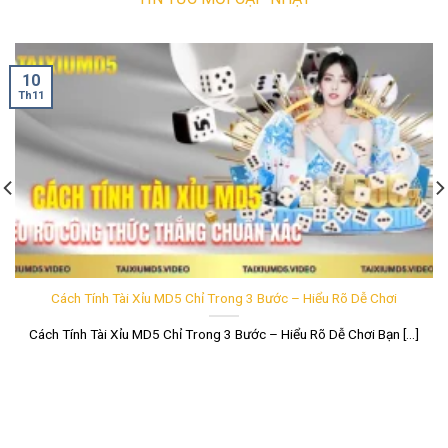
10
Th11
Cách Tính Tài Xỉu MD5 Chỉ Trong 3 Bước – Hiểu Rõ Dễ Chơi
Cách Tính Tài Xỉu MD5 Chỉ Trong 3 Bước – Hiểu Rõ Dễ Chơi Bạn [...]