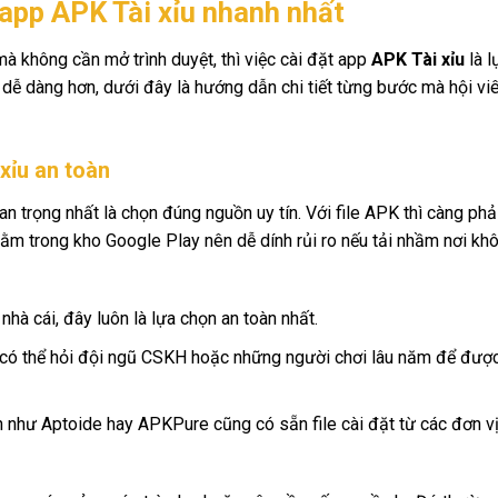
 app APK Tài xỉu nhanh nhất
mà không cần mở trình duyệt, thì việc cài đặt app
APK Tài xỉu
là l
c dễ dàng hơn, dưới đây là hướng dẫn chi tiết từng bước mà hội vi
xỉu an toàn
an trọng nhất là chọn đúng nguồn uy tín. Với file APK thì càng phả
ằm trong kho Google Play nên dễ dính rủi ro nếu tải nhầm nơi kh
nhà cái, đây luôn là lựa chọn an toàn nhất.
, có thể hỏi đội ngũ CSKH hoặc những người chơi lâu năm để đượ
n như Aptoide hay APKPure cũng có sẵn file cài đặt từ các đơn v