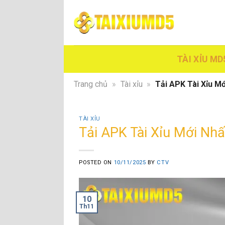
Skip
to
content
TÀI XỈU MD
Trang chủ
»
Tài xỉu
»
Tải APK Tài Xỉu Mớ
TÀI XỈU
Tải APK Tài Xỉu Mới Nhấ
POSTED ON
10/11/2025
BY
CTV
10
Th11