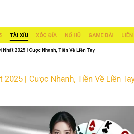
5
TÀI XỈU
XÓC ĐĨA
NỔ HŨ
GAME BÀI
LIÊN
i Nhất 2025 | Cược Nhanh, Tiền Về Liền Tay
t 2025 | Cược Nhanh, Tiền Về Liền Ta