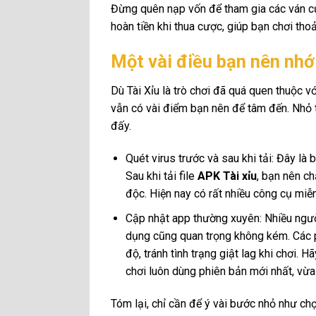
Đừng quên nạp vốn để tham gia các ván c
hoàn tiền khi thua cược, giúp bạn chơi tho
Một vài điều bạn nên nhớ 
Dù Tài Xỉu là trò chơi đã quá quen thuộc v
vẫn có vài điểm bạn nên để tâm đến. Nhỏ th
đấy.
Quét virus trước và sau khi tải: Đây là 
Sau khi tải file
APK Tài xỉu
, bạn nên c
độc. Hiện nay có rất nhiều công cụ miễn
Cập nhật app thường xuyên: Nhiều người
dụng cũng quan trọng không kém. Các ph
độ, tránh tình trạng giật lag khi chơi.
chơi luôn dùng phiên bản mới nhất, vừa
Tóm lại, chỉ cần để ý vài bước nhỏ như chọ