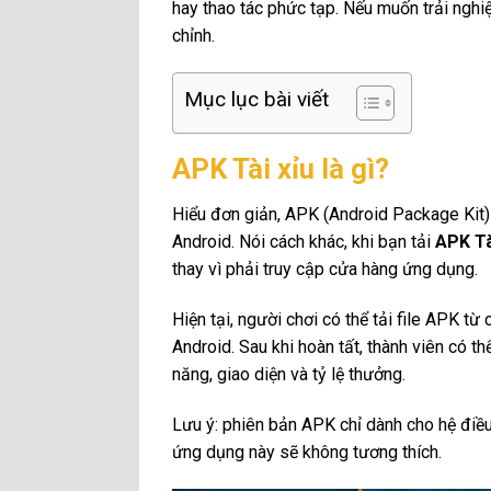
hay thao tác phức tạp. Nếu muốn trải nghi
chỉnh.
Mục lục bài viết
APK Tài xỉu là gì?
Hiểu đơn giản, APK (Android Package Kit) 
Android. Nói cách khác, khi bạn tải
APK Tà
thay vì phải truy cập cửa hàng ứng dụng.
Hiện tại, người chơi có thể tải file APK từ 
Android. Sau khi hoàn tất, thành viên có t
năng, giao diện và tỷ lệ thưởng.
Lưu ý: phiên bản APK chỉ dành cho hệ điề
ứng dụng này sẽ không tương thích.