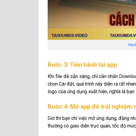
Hướn
Bước 3: Tiến hành tải app
Khi file đã sẵn sàng, chỉ cần nhấn Downloa
chọn Cài đặt, quá trình này diễn ra rất nha
logo của ứng dụng xuất hiện, nghĩa là bạn 
Bước 4: Mở app để trải nghiệm 
Giờ thì bạn chỉ việc mở ứng dụng, đăng nh
thường có giao diện trực quan, tốc độ mượ